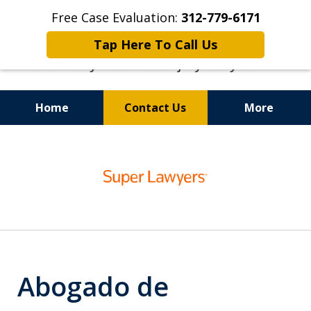
Free Case Evaluation:
312-779-6171
Tap Here To Call Us
Home
Contact Us
More
Top-Rated Dog Bite Lawyers
slide
1
of
6
Abogado de